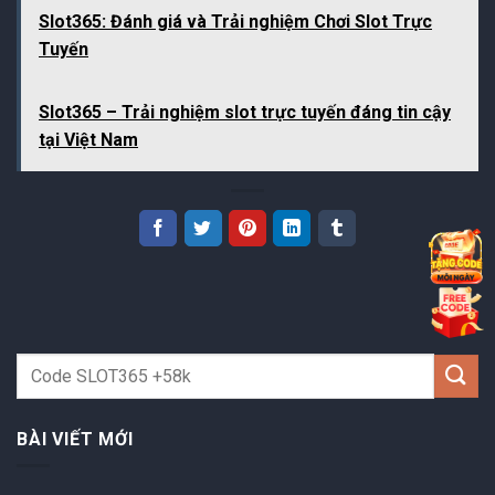
Slot365: Đánh giá và Trải nghiệm Chơi Slot Trực
Tuyến
Slot365 – Trải nghiệm slot trực tuyến đáng tin cậy
tại Việt Nam
BÀI VIẾT MỚI