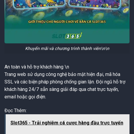
Khuyến mãi và chương trình thành viên\n\n
An toàn và hỗ trợ khách hàng
\n
Trang web sử dụng công nghệ bảo mật hiện đại, mã hóa
SSL và các biện pháp phòng chống gian lận. Đội ngũ hỗ trợ
khách hàng 24/7 sẵn sàng giải đáp qua chat trực tuyến,
email hoặc gọi điện.
Đọc Thêm:
Slot365 - Trải nghiệm cá cược hàng đầu trực tuyến