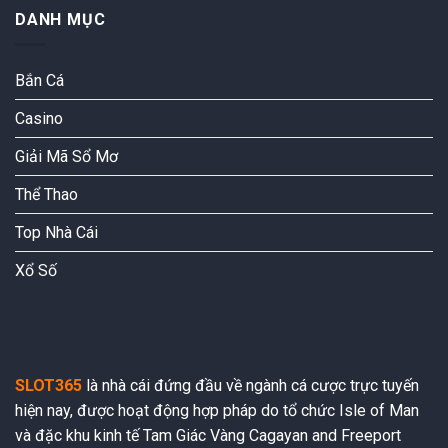
giá
trực
DANH MỤC
nền
tuyến
tảng
slot
Bắn Cá
trực
tuyến
Casino
Giải Mã Sổ Mơ
Thể Thao
Top Nhà Cái
Xổ Số
SLOT365
là nhà cái đứng đầu về ngành cá cược trực tuyến
hiện nay, được hoạt động hợp pháp do tổ chức Isle of Man
và đặc khu kinh tế Tam Giác Vàng Cagayan and Freeport