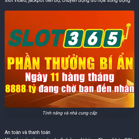
slot video, jackpot tiến bộ, chuyển động đồ họa sống động.
Tính năng và nhà cung cấp
An toàn và thanh toán