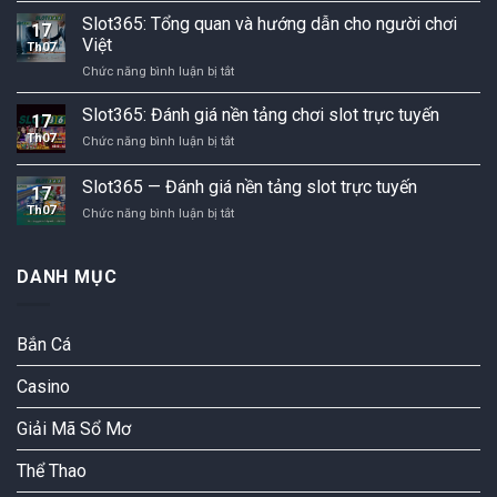
Chơi
Trải
Slot365: Tổng quan và hướng dẫn cho người chơi
Slot
17
nghiệm
Trực
Việt
Th07
slot
Tuyến
Slot365:
Chức năng bình luận bị tắt
trực
Tổng
tuyến
quan
Slot365: Đánh giá nền tảng chơi slot trực tuyến
đáng
17
và
tin
Th07
Slot365:
Chức năng bình luận bị tắt
hướng
cậy
Đánh
dẫn
tại
giá
Slot365 — Đánh giá nền tảng slot trực tuyến
cho
Việt
17
nền
người
Nam
Th07
Slot365
Chức năng bình luận bị tắt
tảng
chơi
—
chơi
Việt
Đánh
slot
giá
trực
DANH MỤC
nền
tuyến
tảng
slot
Bắn Cá
trực
tuyến
Casino
Giải Mã Sổ Mơ
Thể Thao