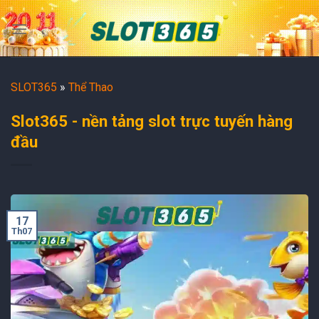
Skip
to
content
SLOT365
»
Thể Thao
Slot365 - nền tảng slot trực tuyến hàng
đầu
17
Th07