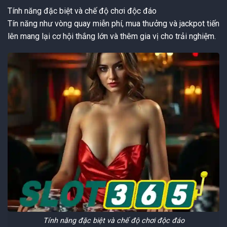
Tính năng đặc biệt và chế độ chơi độc đáo
Tín năng như vòng quay miễn phí, mua thưởng và jackpot tiến
lên mang lại cơ hội thắng lớn và thêm gia vị cho trải nghiệm.
Tính năng đặc biệt và chế độ chơi độc đáo