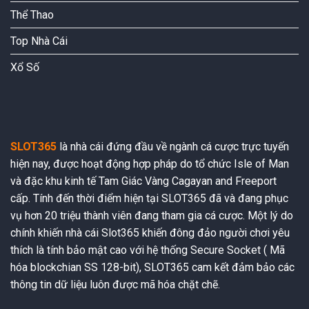
Thể Thao
Top Nhà Cái
Xổ Số
SLOT365
là nhà cái đứng đầu về ngành cá cược trực tuyến
hiện nay, được hoạt động hợp pháp do tổ chức Isle of Man
và đặc khu kinh tế Tam Giác Vàng Cagayan and Freeport
cấp. Tính đến thời điểm hiện tại SLOT365 đã và đang phục
vụ hơn 20 triệu thành viên đang tham gia cá cược. Một lý do
chính khiến nhà cái Slot365 khiến đông đảo người chơi yêu
thích là tính bảo mật cao với hệ thống Secure Socket ( Mã
hóa blockchian SS 128-bit), SLOT365 cam kết đảm bảo các
thông tin dữ liệu luôn được mã hóa chặt chẽ.